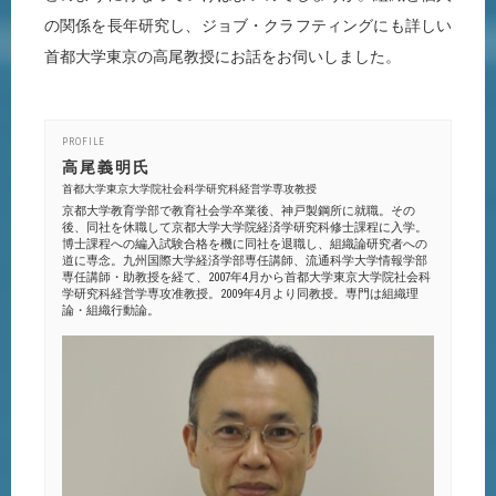
の関係を長年研究し、ジョブ・クラフティングにも詳しい
首都大学東京の高尾教授にお話をお伺いしました。
PROFILE
高尾義明氏
首都大学東京大学院社会科学研究科経営学専攻教授
京都大学教育学部で教育社会学卒業後、神戸製鋼所に就職。その
後、同社を休職して京都大学大学院経済学研究科修士課程に入学。
博士課程への編入試験合格を機に同社を退職し、組織論研究者への
道に専念。九州国際大学経済学部専任講師、流通科学大学情報学部
専任講師・助教授を経て、2007年4月から首都大学東京大学院社会科
学研究科経営学専攻准教授。2009年4月より同教授。専門は組織理
論・組織行動論。