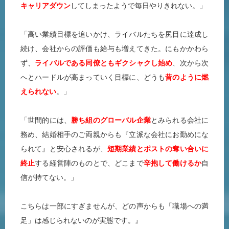
キャリアダウン
してしまったようで毎日やりきれない。」
「高い業績目標を追いかけ、ライバルたちを尻目に達成し
続け、会社からの評価も給与も増えてきた。にもかかわら
ず、
ライバルである同僚ともギクシャクし始め
、次から次
へとハードルが高まっていく目標に、どうも
昔のように燃
えられない
。」
「世間的には、
勝ち組のグローバル企業
とみられる会社に
務め、結婚相手のご両親からも『立派な会社にお勤めにな
られて』と安心されるが、
短期業績とポストの奪い合いに
終止
する経営陣のものとで、どこまで
辛抱して働けるか
自
信が持てない。」
こちらは一部にすぎませんが、どの声からも「職場への満
足」は感じられないのが実態です。』