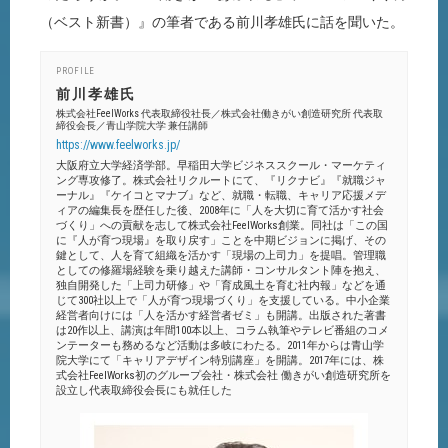
（ベスト新書）』の筆者である前川孝雄氏に話を聞いた。
PROFILE
前川孝雄氏
株式会社FeelWorks 代表取締役社長／株式会社働きがい創造研究所 代表取
締役会長／青山学院大学 兼任講師
https://www.feelworks.jp/
大阪府立大学経済学部。早稲田大学ビジネススクール・マーケティ
ング専攻修了。株式会社リクルートにて、『リクナビ』『就職ジャ
ーナル』『ケイコとマナブ』など、就職・転職、キャリア応援メデ
ィアの編集長を歴任した後、2008年に「人を大切に育て活かす社会
づくり」への貢献を志して株式会社FeelWorks創業。同社は「この国
に『人が育つ現場』を取り戻す」ことを中期ビジョンに掲げ、その
鍵として、人を育て組織を活かす「現場の上司力」を提唱。管理職
としての修羅場経験を乗り越えた講師・コンサルタント陣を抱え、
独自開発した「上司力研修」や「育成風土を育む社内報」などを通
じて300社以上で「人が育つ現場づくり」を支援している。中小企業
経営者向けには「人を活かす経営者ゼミ」も開講。出版された著書
は20作以上、講演は年間100本以上、コラム執筆やテレビ番組のコメ
ンテーターも務めるなど活動は多岐にわたる。2011年からは青山学
院大学にて「キャリアデザイン特別講座」を開講。2017年には、株
式会社FeelWorks初のグループ会社・株式会社 働きがい創造研究所を
設立し代表取締役会長にも就任した