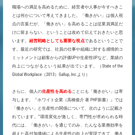
職場への満足を高めるために、経営者や人事が今すべきこ
とは何かについて考えてきました。「働きがい」は個人視
点の言葉だが、「働きがい」を高めることは従業員満足だ
けに留まらない、ということは改めて伝えておきたいと思
います。
経営戦略としても重要な視点
であるということで
す。最近の研究では、社員の仕事や組織に対する感情的コ
ミットメントは顧客からの評価UPや生産性UPなど、業績の
向上につながるという結果が出ています。（State of the
Global Workplace（2013）Gallup, Inc.より）
さらに、個人の
生産性を高める
ことにも「働きがい」は寄
与します。『ホワイト企業（高橋俊介 著 PHP新書）』では
「働きがい」と生産性の関係について、次のように記載さ
れています。”環境変化が激しく、専門性が求められる時
代には、「働きがい」を通じてのみ、たんなる業務効率を
超えた高付加価値による生産性の向上が実現できて、働き