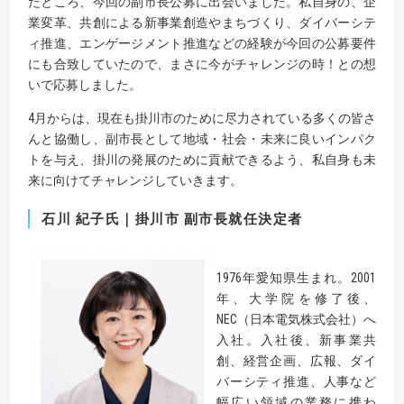
たところ、今回の副市長公募に出会いました。私自身の、企
業変革、共創による新事業創造やまちづくり、ダイバーシテ
ィ推進、エンゲージメント推進などの経験が今回の公募要件
にも合致していたので、まさに今がチャレンジの時！との想
いで応募しました。
4月からは、現在も掛川市のために尽力されている多くの皆さ
んと協働し、副市長として地域・社会・未来に良いインパク
トを与え、掛川の発展のために貢献できるよう、私自身も未
来に向けてチャレンジしていきます。
石川 紀子氏｜掛川市 副市長就任決定者
1976年愛知県生まれ。2001
年、大学院を修了後、
NEC（日本電気株式会社）へ
入社。入社後、新事業共
創、経営企画、広報、ダイ
バーシティ推進、人事など
幅広い領域の業務に携わ