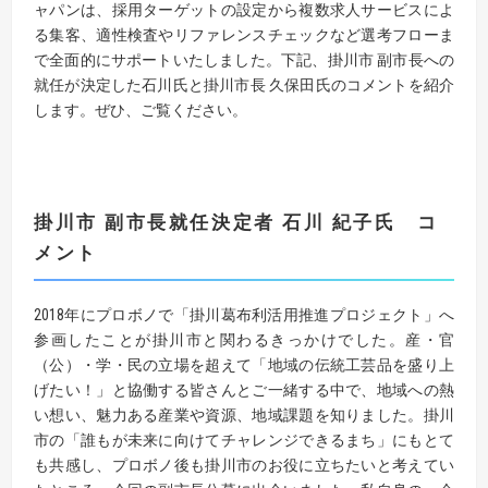
ャパンは、採用ターゲットの設定から複数求人サービスによ
る集客、適性検査やリファレンスチェックなど選考フローま
で全面的にサポートいたしました。下記、掛川市 副市長への
就任が決定した石川氏と掛川市長 久保田氏のコメントを紹介
します。ぜひ、ご覧ください。
掛川市
副市長
就任決定者
石川
紀子
氏 コ
メント
2018年にプロボノで「掛川葛布利活用推進プロジェクト」へ
参画したことが掛川市と関わるきっかけでした。産・官
（公）・学・民の立場を超えて「地域の伝統工芸品を盛り上
げたい！」と協働する皆さんとご一緒する中で、地域への熱
い想い、魅力ある産業や資源、地域課題を知りました。掛川
市の「誰もが未来に向けてチャレンジできるまち」にもとて
も共感し、プロボノ後も掛川市のお役に立ちたいと考えてい