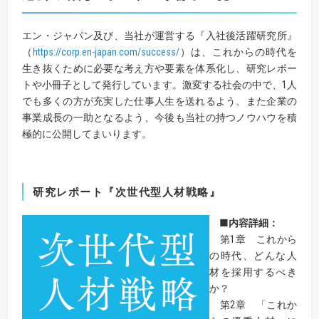
エン・ジャパン及び、当社が運営する『入社後活躍研究所』
（
https://corp.en-japan.com/success/
）は、これからの時代を
生き抜くために必要な考え方や要素を体系化し、研究レポー
トや小冊子として発行しています。激変する社会の中で、1人
でも多くの方が充実した仕事人生を送れるよう、また企業の
事業成長の一助となるよう、今後も当社の持つノウハウを積
極的に公開してまいります。
研究レポート『次世代型人材戦略』
■
内容詳細：
第1章 これから
の時代、どんな人
材を採用するべき
か？
第2章 「これか