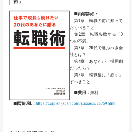
術」
■
内容詳細：
第1章 転職の前に知って
おくべきこと
第2章 転職失敗する「3
つの不満」
第3章 20代で選ぶべき会
社とは？
第4章 あなたが、採用側
だったら？
第5章 転職後に「必ず」
すべきこと
■費用：
無料
■閲覧URL：
https://corp.en-japan.com/success/25759.html