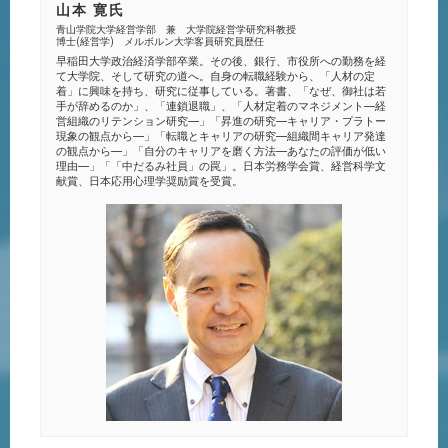
山本 寛氏
青山学院大学経営学部 兼 大学院経営学研究科教授
博士(経営学) メルボルン大学客員研究員歴任
早稲田大学政治経済学部卒業。その後、銀行、市役所への勤務を経
て大学院、そして研究の道へ。自身の転職経験から、「人材の定
着」に興味を持ち、研究に従事している。著書、「なぜ、御社は若
手が辞めるのか」、「連鎖退職」、「人材定着のマネジメント―経
営組織のリテンション研究―」「昇進の研究―キャリア・プラトー
現象の観点から―」「転職とキャリアの研究―組織間キャリア発達
の観点から―」「自分のキャリアを磨く方法―あなたの評価が低い
理由―」「「中だるみ社員」の罠」。日本労務学会賞、経営科学文
献賞、日本応用心理学奨励賞を受賞。