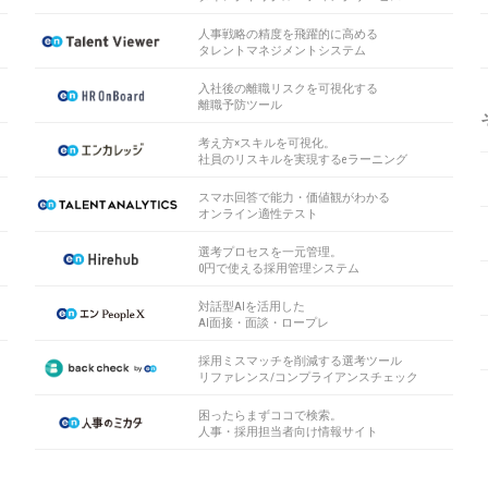
人事戦略の精度を飛躍的に高める
タレントマネジメントシステム
入社後の離職リスクを可視化する
離職予防ツール
考え方×スキルを可視化。
社員のリスキルを実現するeラーニング
スマホ回答で能力・価値観がわかる
オンライン適性テスト
選考プロセスを一元管理。
0円で使える採用管理システム
対話型AIを活用した
AI面接・面談・ロープレ
採用ミスマッチを削減する選考ツール
リファレンス/コンプライアンスチェック
困ったらまずココで検索。
人事・採用担当者向け情報サイト