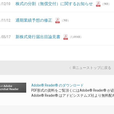
株式の分割（無償交付）に関するお知らせ
1/12/10
（9KB）
通期業績予想の修正
1/11/12
（7KB）
新株式発行届出目論見書
1/05/17
（1,491KB）
IRニューストップに戻る
Adobe
®
Reader
®
のダウンロード
PDF形式の資料をご覧頂くにはAdobe
®
Reader
®
が必
Adobe
®
Reader
®
はアドビシステムズ社より無料配